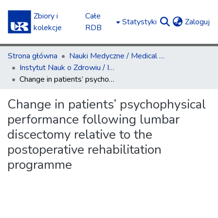
Zbiory i
Całe
(c
Statystyki
Zaloguj
kolekcje
RDB
Strona główna
Nauki Medyczne / Medical Sciences
Instytut Nauk o Zdrowiu / Institute of Health Sciences
Change in patients’ psychophysical performance following lumbar discectomy relative to the postoperative rehabilitation programme
Change in patients’ psychophysical
performance following lumbar
discectomy relative to the
postoperative rehabilitation
programme