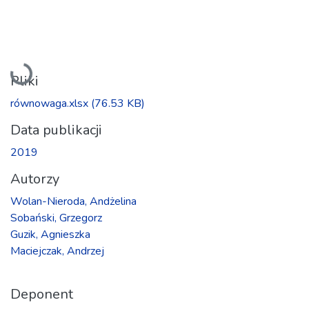
Ładowanie...
Pliki
równowaga.xlsx
(76.53 KB)
Data publikacji
2019
Autorzy
Wolan-Nieroda, Andżelina
Sobański, Grzegorz
Guzik, Agnieszka
Maciejczak, Andrzej
Deponent