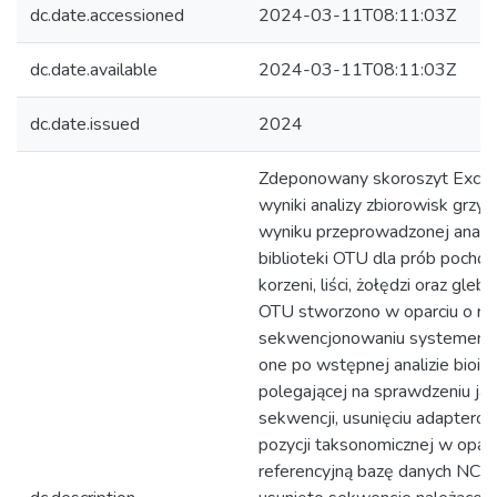
dc.date.accessioned
2024-03-11T08:11:03Z
dc.date.available
2024-03-11T08:11:03Z
dc.date.issued
2024
Zdeponowany skoroszyt Excel
wyniki analizy zbiorowisk grz
wyniku przeprowadzonej anali
biblioteki OTU dla prób pochod
korzeni, liści, żołędzi oraz gleby
OTU stworzono w oparciu o reg
sekwencjonowaniu systemem Il
one po wstępnej analizie bioin
polegającej na sprawdzeniu jak
sekwencji, usunięciu adapterów
pozycji taksonomicznej w oparc
referencyjną bazę danych NCBI.