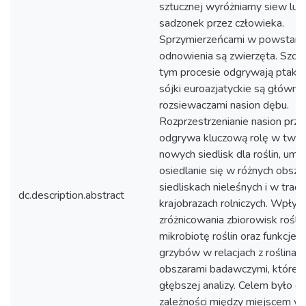
sztucznej wyróżniamy siew lub
sadzonek przez człowieka.
Sprzymierzeńcami w powstaniu
odnowienia są zwierzęta. Szcz
tym procesie odgrywają ptaki.
sójki euroazjatyckie są główny
rozsiewaczami nasion dębu.
Rozprzestrzenianie nasion prze
odgrywa kluczową rolę w twor
nowych siedlisk dla roślin, umo
osiedlanie się w różnych obsz
siedliskach nieleśnych i w trad
dc.description.abstract
krajobrazach rolniczych. Wpływ
zróżnicowania zbiorowisk rośli
mikrobiotę roślin oraz funkcje t
grzybów w relacjach z roślinam
obszarami badawczymi, które
głębszej analizy. Celem było o
zależności między miejscem w