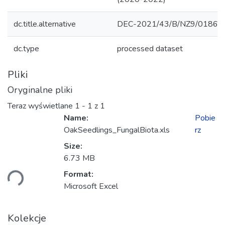
dc.title.alternative
DEC-2021/43/B/NZ9/01861
dc.type
processed dataset
Pliki
Oryginalne pliki
Teraz wyświetlane
1 - 1 z 1
Name:
Pobie
OakSeedlings_FungalBiota.xls
rz
Size:
wanie...
6.73 MB
Format:
Microsoft Excel
Kolekcje