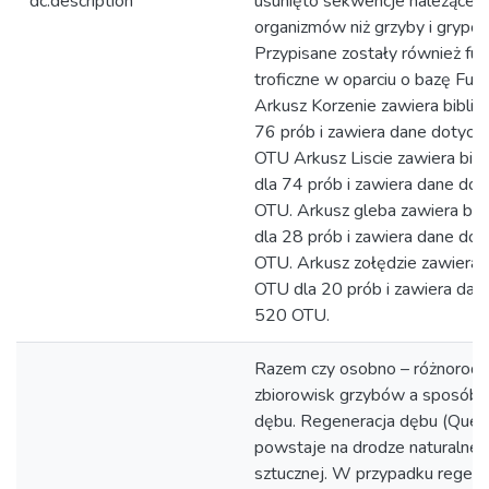
dc.description
usunięto sekwencje należące d
organizmów niż grzyby i grypo
Przypisane zostały również fun
troficzne w oparciu o bazę Fung
Arkusz Korzenie zawiera biblio
76 prób i zawiera dane dotyc
OTU Arkusz Liscie zawiera bib
dla 74 prób i zawiera dane do
OTU. Arkusz gleba zawiera bib
dla 28 prób i zawiera dane do
OTU. Arkusz zołędzie zawiera b
OTU dla 20 prób i zawiera dan
520 OTU.
Razem czy osobno – różnorod
zbiorowisk grzybów a sposób 
dębu. Regeneracja dębu (Querc
powstaje na drodze naturalnej 
sztucznej. W przypadku regene