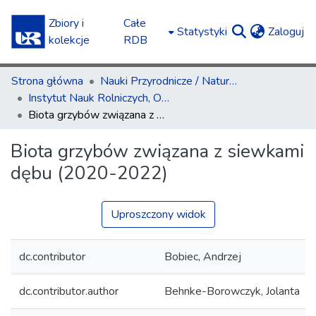
Zbiory i
Całe
(c
Statystyki
Zaloguj
kolekcje
RDB
Strona główna
Nauki Przyrodnicze / Natural Sciences
Instytut Nauk Rolniczych, Ochrony i Kształtowania Środowiska / Institute of Agricultural Sciences, Environment Management and Protection
Biota grzybów związana z siewkami dębu (2020-2022)
Biota grzybów związana z siewkami
dębu (2020-2022)
Uproszczony widok
dc.contributor
Bobiec, Andrzej
dc.contributor.author
Behnke-Borowczyk, Jolanta