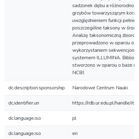
sadzonek dębu a różnorodności
grzybów towarzyszącym korzen
uwzględnieniem funkcji pełnion
poszczególne taksony w środo
Analizę taksonomiczną zbiorow
przeprowadzono w oparciu o re
wykorzystaniem sekwencjono
systemem ILLUMINA. Bibliot
stworzono w oparciu o baze re
NCBI.
dc.description.sponsorship
Narodowe Centrum Nauki
dc.identifier.uri
https://rdb.ur.edu.pl/handle/it
dc.language.iso
pl
dc.language.iso
en