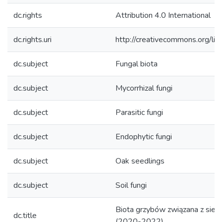
dc.rights
Attribution 4.0 International
dc.rights.uri
http://creativecommons.org/lic
dc.subject
Fungal biota
dc.subject
Mycorrhizal fungi
dc.subject
Parasitic fungi
dc.subject
Endophytic fungi
dc.subject
Oak seedlings
dc.subject
Soil fungi
Biota grzybów związana z sie
dc.title
(2020-2022)