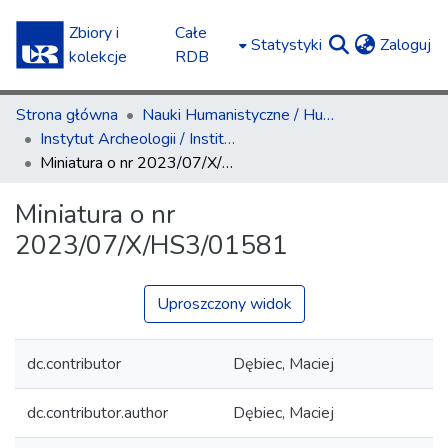
Zbiory i
Całe
(c
Statystyki
Zaloguj
kolekcje
RDB
Strona główna
Nauki Humanistyczne / Humanities
Instytut Archeologii / Institute of Archaeology
Miniatura o nr 2023/07/X/HS3/01581
Miniatura o nr
2023/07/X/HS3/01581
Uproszczony widok
dc.contributor
Dębiec, Maciej
dc.contributor.author
Dębiec, Maciej