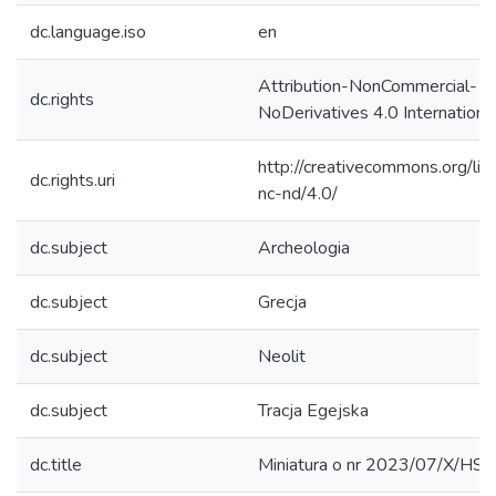
dc.language.iso
en
Attribution-NonCommercial-
dc.rights
NoDerivatives 4.0 Internationa
http://creativecommons.org/lic
dc.rights.uri
nc-nd/4.0/
dc.subject
Archeologia
dc.subject
Grecja
dc.subject
Neolit
dc.subject
Tracja Egejska
dc.title
Miniatura o nr 2023/07/X/HS