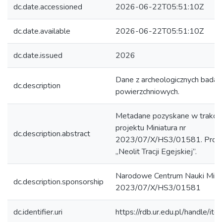
dc.date.accessioned
2026-06-22T05:51:10Z
dc.date.available
2026-06-22T05:51:10Z
dc.date.issued
2026
Dane z archeologicznych badań
dc.description
powierzchniowych.
Metadane pozyskane w trakcie r
projektu Miniatura nr
dc.description.abstract
2023/07/X/HS3/01581. Projek
„Neolit Tracji Egejskiej”.
Narodowe Centrum Nauki Minia
dc.description.sponsorship
2023/07/X/HS3/01581
dc.identifier.uri
https://rdb.ur.edu.pl/handle/it